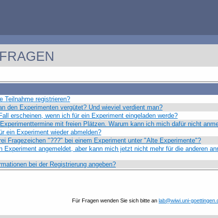
 FRAGEN
e Teilnahme registrieren?
an den Experimenten vergütet? Und wieviel verdient man?
Fall erscheinen, wenn ich für ein Experiment eingeladen werde?
Experimenttermine mit freien Plätzen. Warum kann ich mich dafür nicht anm
ür ein Experiment wieder abmelden?
ei Fragezeichen "???" bei einem Experiment unter "Alte Experimente"?
in Experiment angemeldet, aber kann mich jetzt nicht mehr für die anderen a
ormationen bei der Registrierung angeben?
Für Fragen wenden Sie sich bitte an
lab@wiwi.uni-goettingen.