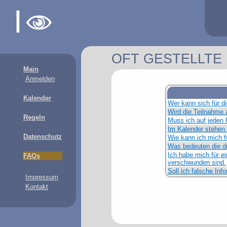
OFT GESTELLTE
Main
Anmelden
Kalender
Wer kann sich für di
Wird die Teilnahme 
Regeln
Muss ich auf jeden 
Im Kalender stehen 
Datenschutz
Wie kann ich mich f
Was bedeuten die dr
Ich habe mich für e
FAQs
verschwunden sind.
Soll ich falsche Inf
Impressum
Kontakt